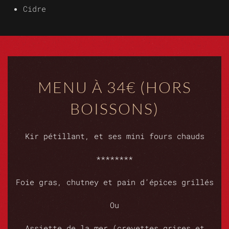
Cidre
MENU À 34€ (HORS
BOISSONS)
Kir pétillant, et ses mini fours chauds
********
Foie gras, chutney et pain d’épices grillés
Ou
Assiette de la mer (crevettes grises et